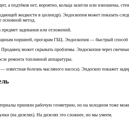
одит, а подтёков нет, вероятно, кольца залегли или изношены, 
дающей жидкости в цилиндр). Эндоскопия может показать след
е основной метод.
 предмет задевания или отложений.
ещинам поршней, прогарам ГБЦ. Эндоскопия — быстрый способ 
Продавец может скрывать проблемы. Эндоскопия через свечные 
осле ремонта топливной аппаратуры.
 известная болезнь масляного насоса). Эндоскоп покажет задир
ель
атериалы приняли рабочую геометрию, но на холодном тоже мож
ки (на дизелях). На дизелях это сложнее, но мы умеем.