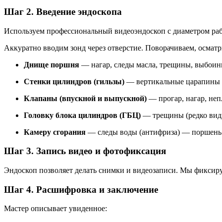
Шаг 2. Введение эндоскопа
Используем профессиональный видеоэндоскоп с диаметром рабоч
Аккуратно вводим зонд через отверстие. Поворачиваем, осматр
Днище поршня
— нагар, следы масла, трещины, выбоины
Стенки цилиндров (гильзы)
— вертикальные царапины (з
Клапаны (впускной и выпускной)
— прогар, нагар, непл
Головку блока цилиндров (ГБЦ)
— трещины (редко видн
Камеру сгорания
— следы воды (антифриза) — поршень 
Шаг 3. Запись видео и фотофиксация
Эндоскоп позволяет делать снимки и видеозаписи. Мы фиксиру
Шаг 4. Расшифровка и заключение
Мастер описывает увиденное: