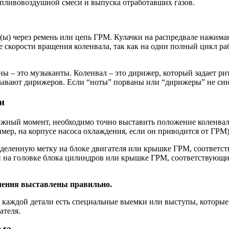
пливовоздушной смеси и выпуска отработавших газов.
л(ы) через ремень или цепь ГРМ. Кулачки на распредвале нажим
е скорости вращения коленвала, так как на один полный цикл раб
аны – это музыканты. Коленвал – это дирижер, который задает р
зывают дирижеров. Если “ноты” порваны или “дирижеры” не син
и
жный момент, необходимо точно выставить положение коленвала 
ример, на корпусе насоса охлаждения, если он приводится от ГР
еленную метку на блоке двигателя или крышке ГРМ, соответст
 на головке блока цилиндров или крышке ГРМ, соответствующи
еления выставлены правильно.
а каждой детали есть специальные выемки или выступы, которые
ателя.