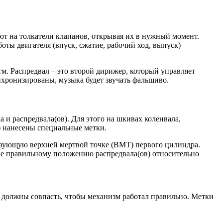
ают на толкатели клапанов, открывая их в нужный момент.
оты двигателя (впуск, сжатие, рабочий ход, выпуск)
итм. Распредвал – это второй дирижер, который управляет
хронизированы, музыка будет звучать фальшиво.
и распредвала(ов). Для этого на шкивах коленвала,
М) нанесены специальные метки.
вующую верхней мертвой точке (ВМТ) первого цилиндра.
е правильному положению распредвала(ов) относительно
 должны совпасть, чтобы механизм работал правильно. Метки