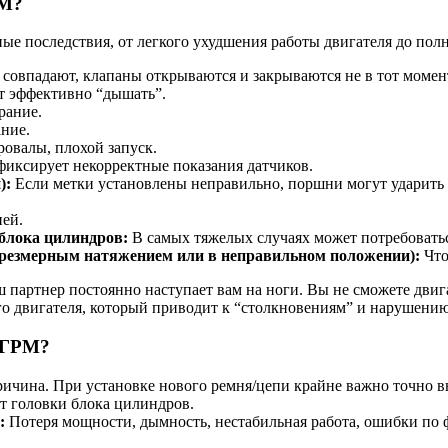
РМ?
е последствия, от легкого ухудшения работы двигателя до полн
 совпадают, клапаны открываются и закрываются не в тот момент
т эффективно “дышать”.
рание.
ние.
овалы, плохой запуск.
иксирует некорректные показания датчиков.
):
Если метки установлены неправильно, поршни могут ударить 
ней.
блока цилиндров:
В самых тяжелых случаях может потребоватьс
чрезмерным натяжением или в неправильном положении):
Что
ш партнер постоянно наступает вам на ноги. Вы не сможете двига
о двигателя, который приводит к “столкновениям” и нарушени
к ГРМ?
ричина. При установке нового ремня/цепи крайне важно точно в
т головки блока цилиндров.
:
Потеря мощности, дымность, нестабильная работа, ошибки по ф