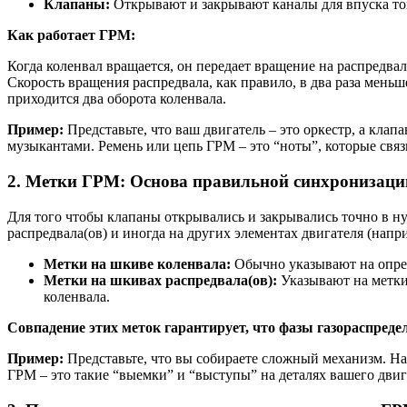
Клапаны:
Открывают и закрывают каналы для впуска то
Как работает ГРМ:
Когда коленвал вращается, он передает вращение на распредва
Скорость вращения распредвала, как правило, в два раза меньш
приходится два оборота коленвала.
Пример:
Представьте, что ваш двигатель – это оркестр, а клап
музыкантами. Ремень или цепь ГРМ – это “ноты”, которые свя
2. Метки ГРМ: Основа правильной синхронизаци
Для того чтобы клапаны открывались и закрывались точно в ну
распредвала(ов) и иногда на других элементах двигателя (нап
Метки на шкиве коленвала:
Обычно указывают на опред
Метки на шкивах распредвала(ов):
Указывают на метки
коленвала.
Совпадение этих меток гарантирует, что фазы газораспред
Пример:
Представьте, что вы собираете сложный механизм. Н
ГРМ – это такие “выемки” и “выступы” на деталях вашего двиг