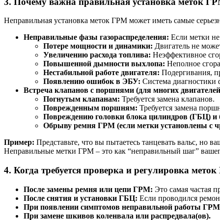
3. Почему важна правильная установка меток Г
Неправильная установка меток ГРМ может иметь самые серьезны
Неправильные фазы газораспределения:
Если метки не
Потере мощности и динамики:
Двигатель не може
Увеличению расхода топлива:
Неэффективное сго
Повышенной дымности выхлопа:
Неполное сгора
Нестабильной работе двигателя:
Подергивания, пр
Появлению ошибок в ЭБУ:
Система диагностики ф
Встреча клапанов с поршнями (для многих двигателей
Погнутым клапанам:
Требуется замена клапанов.
Поврежденным поршням:
Требуется замена порш
Повреждению головки блока цилиндров (ГБЦ) и 
Обрыву ремня ГРМ (если метки установлены с 
Пример:
Представьте, что вы пытаетесь танцевать вальс, но ва
Неправильные метки ГРМ – это как “неправильный шаг” вашег
4. Когда требуется проверка и регулировка мето
После замены ремня или цепи ГРМ:
Это самая частая п
После снятия и установки ГБЦ:
Если проводился ремон
При появлении симптомов неправильной работы ГРМ
При замене шкивов коленвала или распредвала(ов).