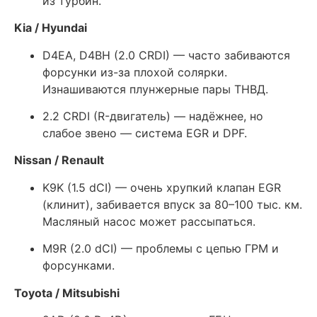
из турбин.
Kia / Hyundai
D4EA, D4BH (2.0 CRDI) — часто забиваются
форсунки из-за плохой солярки.
Изнашиваются плунжерные пары ТНВД.
2.2 CRDI (R-двигатель) — надёжнее, но
слабое звено — система EGR и DPF.
Nissan / Renault
K9K (1.5 dCI) — очень хрупкий клапан EGR
(клинит), забивается впуск за 80–100 тыс. км.
Масляный насос может рассыпаться.
M9R (2.0 dCI) — проблемы с цепью ГРМ и
форсунками.
Toyota / Mitsubishi