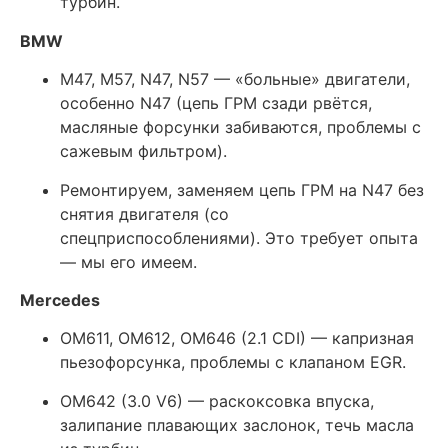
турбин.
BMW
M47, M57, N47, N57 — «больные» двигатели,
особенно N47 (цепь ГРМ сзади рвётся,
масляные форсунки забиваются, проблемы с
сажевым фильтром).
Ремонтируем, заменяем цепь ГРМ на N47 без
снятия двигателя (со
спецприспособлениями). Это требует опыта
— мы его имеем.
Mercedes
OM611, OM612, OM646 (2.1 CDI) — капризная
пьезофорсунка, проблемы с клапаном EGR.
OM642 (3.0 V6) — раскоксовка впуска,
залипание плавающих заслонок, течь масла