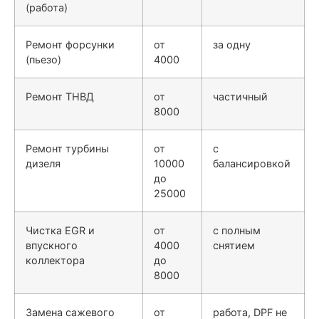
(работа)
Ремонт форсунки
от
за одну
(пьезо)
4000
Ремонт ТНВД
от
частичный
8000
Ремонт турбины
от
с
дизеля
10000
балансировкой
до
25000
Чистка EGR и
от
с полным
впускного
4000
снятием
коллектора
до
8000
Замена сажевого
от
работа, DPF не