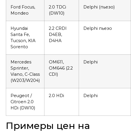
Ford Focus,
2.0 TDCi
Delphi (пьезо)
Mondeo
(DW10)
Hyundai
2.2 CRDI
Delphi пьезо
Santa Fe,
D4EB,
Tucson, KIA
D4HA
Sorento
Mercedes
OM611,
Delphi
Sprinter,
OM646 (2.2
Viano, C-Class
CDI)
(W203/W204)
Peugeot /
2.0 HDi
Delphi
Citroen 2.0
HDi (DW10)
Примеры цен на