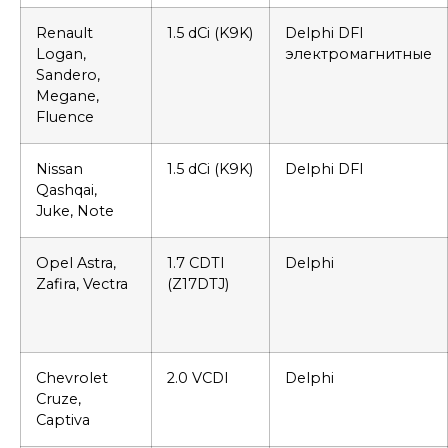
Renault
1.5 dCi (K9K)
Delphi DFI
Logan,
электромагнитные
Sandero,
Megane,
Fluence
Nissan
1.5 dCi (K9K)
Delphi DFI
Qashqai,
Juke, Note
Opel Astra,
1.7 CDTI
Delphi
Zafira, Vectra
(Z17DTJ)
Chevrolet
2.0 VCDI
Delphi
Cruze,
Captiva