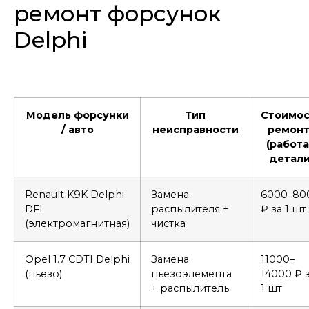
ремонт форсунок
Delphi
Модель форсунки
Тип
Стоимос
/ авто
неисправности
ремонт
(работа
детали
Renault K9K Delphi
Замена
6000–80
DFI
распылителя +
₽ за 1 шт
(электромагнитная)
чистка
Opel 1.7 CDTI Delphi
Замена
11000–
(пьезо)
пьезоэлемента
14000 ₽ 
+ распылитель
1 шт