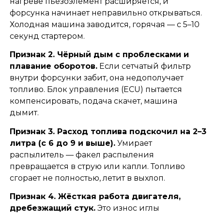
нагреве пьезоэлемент расширяется, и
форсунка начинает неправильно открываться.
Холодная машина заводится, горячая — с 5–10
секунд стартером.
Признак 2. Чёрный дым с проблесками и
плавание оборотов.
Если сетчатый фильтр
внутри форсунки забит, она недополучает
топливо. Блок управления (ECU) пытается
компенсировать, подача скачет, машина
дымит.
Признак 3. Расход топлива подскочил на 2–3
литра (с 6 до 9 и выше).
Умирает
распылитель — факел распыления
превращается в струю или капли. Топливо
сгорает не полностью, летит в выхлоп.
Признак 4. Жёсткая работа двигателя,
дребезжащий стук.
Это износ иглы