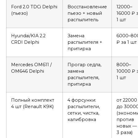
Ford 2.0 TDCi Delphi
Восстановление
12000–
(пьезо)
пьезо + новый
16000 ₽ 
распылитель
1 шт
Hyundai/KIA 2.2
Замена
6000–80
CRDI Delphi
распылителя +
₽ за 1 шт
притирка
Mercedes OM611 /
Прогар седла,
8000–
OM646 Delphi
замена
10000 ₽ 
распылителя,
1 шт
притирка
Полный комплект
4 форсунки:
от 22000
4 шт (Renault K9K)
распылители,
до 3000
сетки, чистка,
(эконом
калибровка
против
новых —
3 раза)