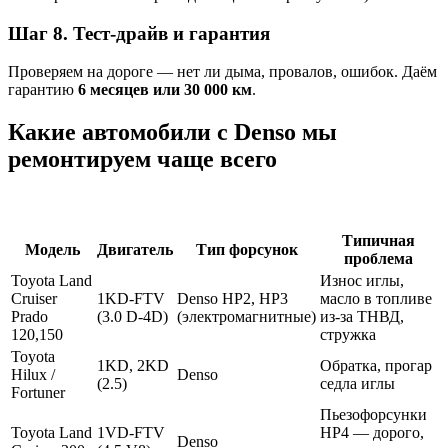
Шаг 8. Тест-драйв и гарантия
Проверяем на дороге — нет ли дыма, провалов, ошибок. Даём
гарантию
6 месяцев или 30 000 км
.
Какие автомобили с Denso мы
ремонтируем чаще всего
Типичная
Модель
Двигатель
Тип форсунок
проблема
Toyota Land
Износ иглы,
Cruiser
1KD-FTV
Denso HP2, HP3
масло в топливе
Prado
(3.0 D-4D)
(электромагнитные)
из-за ТНВД,
120,150
стружка
Toyota
1KD, 2KD
Обратка, прогар
Hilux /
Denso
(2.5)
седла иглы
Fortuner
Пьезофорсунки
Toyota Land
1VD-FTV
HP4 — дорого,
Denso