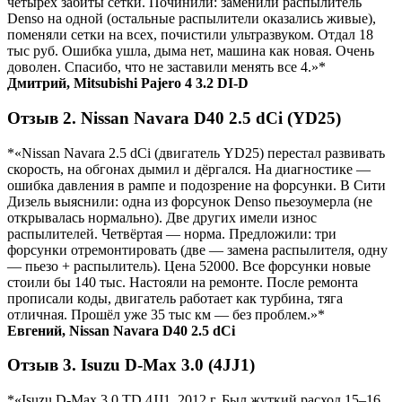
четырёх забиты сетки. Починили: заменили распылитель
Denso на одной (остальные распылители оказались живые),
поменяли сетки на всех, почистили ультразвуком. Отдал 18
тыс руб. Ошибка ушла, дыма нет, машина как новая. Очень
доволен. Спасибо, что не заставили менять все 4.»*
Дмитрий, Mitsubishi Pajero 4 3.2 DI-D
Отзыв 2. Nissan Navara D40 2.5 dCi (YD25)
*«Nissan Navara 2.5 dCi (двигатель YD25) перестал развивать
скорость, на обгонах дымил и дёргался. На диагностике —
ошибка давления в рампе и подозрение на форсунки. В Сити
Дизель выяснили: одна из форсунок Denso пьезоумерла (не
открывалась нормально). Две других имели износ
распылителей. Четвёртая — норма. Предложили: три
форсунки отремонтировать (две — замена распылителя, одну
— пьезо + распылитель). Цена 52000. Все форсунки новые
стоили бы 140 тыс. Настояли на ремонте. После ремонта
прописали коды, двигатель работает как турбина, тяга
отличная. Прошёл уже 35 тыс км — без проблем.»*
Евгений, Nissan Navara D40 2.5 dCi
Отзыв 3. Isuzu D-Max 3.0 (4JJ1)
*«Isuzu D-Max 3.0 TD 4JJ1, 2012 г. Был жуткий расход 15–16