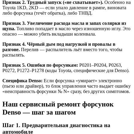
Признак 2. Трудный запуск («не схватывает»).
Особенно на
Toyota 1KD, 2KD — если упало давление в рампе, виновата
либо форсунка (течёт обратка), либо ТНВД.
Признак 3. Увеличение расхода масла и запах солярки из
щупа.
Топливо попадает в масло через изношенную иглу. Это
опасно — можно убить вкладыши коленвала.
Признак 4. Чёрный дым под нагрузкой и провалы в
разгоне.
Перелив — распылитель льёт вместо того, чтобы
распылять.
Признак 5. Ошибки по форсункам:
P0201–P0204, P0263,
P0272, P1272–P1278 (коды Toyota, специфические для Denso).
Специфика Denso:
Если форсунка «умирает» электронно
(пьезо или драйвер), то блок управления часто выдает ошибку
«неисправность форсунки № N» сразу, без других симптомов.
Наш сервисный ремонт форсунок
Denso — шаг за шагом
Шаг 1. Предварительная диагностика на
автомобиле