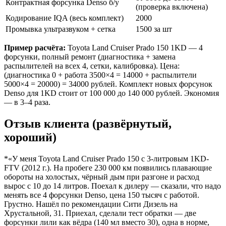
Контрактная форсунка Denso б/у
(проверка включена)
Кодирование IQA (весь комплект)
2000
Промывка ультразвуком + сетка
1500 за шт
Пример расчёта:
Toyota Land Cruiser Prado 150 1KD — 4
форсунки, полный ремонт (диагностика + замена
распылителей на всех 4, сетки, калибровка). Цена:
(диагностика 0 + работа 3500×4 = 14000 + распылители
5000×4 = 20000) = 34000 рублей. Комплект новых форсунок
Denso для 1KD стоит от 100 000 до 140 000 рублей. Экономия
— в 3–4 раза.
Отзыв клиента (развёрнутый,
хороший)
*«У меня Toyota Land Cruiser Prado 150 с 3-литровым 1KD-
FTV (2012 г.). На пробеге 230 000 км появились плавающие
обороты на холостых, чёрный дым при разгоне и расход
вырос с 10 до 14 литров. Поехал к дилеру — сказали, что надо
менять все 4 форсунки Denso, цена 150 тысяч с работой.
Грустно. Нашёл по рекомендации Сити Дизель на
Хрустальной, 31. Приехал, сделали тест обратки — две
форсунки лили как вёдра (140 мл вместо 30), одна в норме,