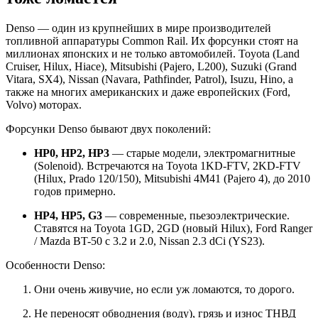
Denso — один из крупнейших в мире производителей
топливной аппаратуры Common Rail. Их форсунки стоят на
миллионах японских и не только автомобилей. Toyota (Land
Cruiser, Hilux, Hiace), Mitsubishi (Pajero, L200), Suzuki (Grand
Vitara, SX4), Nissan (Navara, Pathfinder, Patrol), Isuzu, Hino, а
также на многих американских и даже европейских (Ford,
Volvo) моторах.
Форсунки Denso бывают двух поколений:
HP0, HP2, HP3
— старые модели, электромагнитные
(Solenoid). Встречаются на Toyota 1KD-FTV, 2KD-FTV
(Hilux, Prado 120/150), Mitsubishi 4M41 (Pajero 4), до 2010
годов примерно.
HP4, HP5, G3
— современные, пьезоэлектрические.
Ставятся на Toyota 1GD, 2GD (новый Hilux), Ford Ranger
/ Mazda BT-50 с 3.2 и 2.0, Nissan 2.3 dCi (YS23).
Особенности Denso:
Они очень живучие, но если уж ломаются, то дорого.
Не переносят обводнения (воду), грязь и износ ТНВД