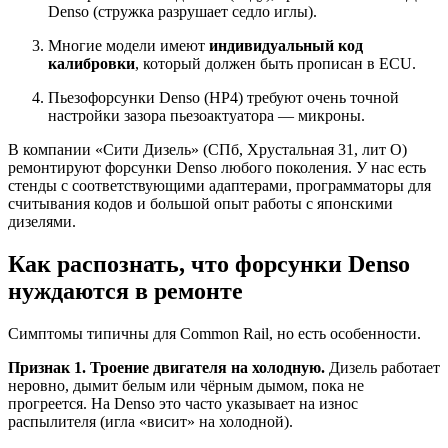
Denso (стружка разрушает седло иглы).
Многие модели имеют
индивидуальный код
калибровки
, который должен быть прописан в ECU.
Пьезофорсунки Denso (HP4) требуют очень точной
настройки зазора пьезоактуатора — микроны.
В компании «Сити Дизель» (СПб, Хрустальная 31, лит О)
ремонтируют форсунки Denso любого поколения. У нас есть
стенды с соответствующими адаптерами, программаторы для
считывания кодов и большой опыт работы с японскими
дизелями.
Как распознать, что форсунки Denso
нуждаются в ремонте
Симптомы типичны для Common Rail, но есть особенности.
Признак 1. Троение двигателя на холодную.
Дизель работает
неровно, дымит белым или чёрным дымом, пока не
прогреется. На Denso это часто указывает на износ
распылителя (игла «висит» на холодной).