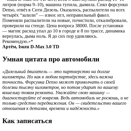
литров (норма 9–10), машина тупила, дымила. Снял форсунки
Denso, отвёз в Сити Дизель. Оказалось, распылители на всех
четырёх “залили” — износ игл, неправильный факел.
Поменяли распылители на новые, почистили, откалибровали,
проверили на стенде. Цена вопроса 38000. После установки
— магия: расход упал до 10 в городе и 8 по трассе, динамика
вернулась, дыма ноль. Я до сих пор удивляюсь.
Рекомендую.»*
Артём, Isuzu D-Max 3.0 TD
Умная цитата про автомобили
«Дизельный двигатель — это партнерство на долгие
километры. Но как в любом партнёрстве, здесь важна
точность. Форсунка Denso может промолчать о своей
болезни тысячу километров, но потом ударит по вашему
кошельку током ремонта. Уважайте свою машину —
диагностируйте её вовремя. Ведь автомобиль не роскошь, и не
только средство передвижения. Он — свидетельство вашего
отношения к деталям, времени и надёжности.»
Как записаться