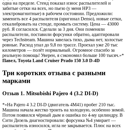
одна на пределе. Стенд показал износ распылителей и
забитые сетки на всех, но пьезо (у меня HP3 —
электромагнитные) в рабочем состоянии. Предложили:
заменить все 4 распылителя (оригинал Denso), новые сетки,
откалибровать на стенде, промыть систему. Цена — 43000
руб. Я согласился. Сделали за 3 дня. Они поменяли
распылители, поставили форсунки обратно, адаптировали
через Techstream. Машина завелась тихо, дыма нет, холостые
ровные. Расход упал до 9,8 по трассе. Проехал уже 20 тыс
километров — полёт нормальный. Огромное спасибо за
реальную помощь! Уверен, я сэкономил больше 100 тысяч.»*
Павел, Toyota Land Cruiser Prado 150 3.0 D-4D
Три коротких отзыва с разными
марками
Отзыв 1. Mitsubishi Pajero 4 (3.2 DI-D)
*«На Pajero 4 3.2 DI-D (двигатель 4M41) пробег 210 тыс.
Машина начала жестко троить на холодную, особенно зимой.
Потом появился чёрный дым и ошибка по 4-му цилиндру. В
Сити Дизель диагностировали: форсунка №4 умирает —
распылитель износился, игла не закрывается. Плюс на всех