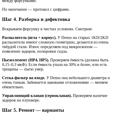
между форсунками.
По окончании — протокол с цифрами.
Шаг 4. Разборка и дефектовка
Вскрываем форсунку в чистых условиях. Смотрим:
Распылитель (игла + корпус).
У Denso на старых 1KD/2KD
распылители имеют сложную геометрию, делаются из очень
твёрдой стали. Износ определяем под микроскопом —
появление задиров, полировки седла.
Пьезоэлемент (HP4, HP5).
Проверяем ёмкость (должна быть
0,15–0,3 мкФ). Если ёмкость упала на 30% и более, или есть
трещины — пьезо умер.
Сетка-фильтр на входе.
У Denso она небольшого диаметра и
очень тонкая. Забивается лаковыми отложениями — меняем
обязательно.
Управляющий клапан (сервоклапан).
Проверяем наличие
задиров на плунжере.
Шаг 5. Ремонт — варианты