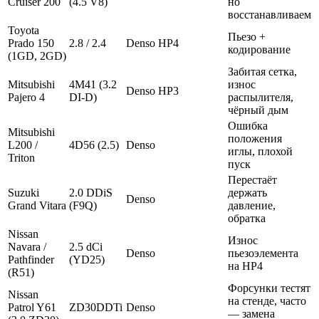
Cruiser 200
(4.5 V8)
но
восстанавливаем
Toyota
Пьезо +
Prado 150
2.8 / 2.4
Denso HP4
кодирование
(1GD, 2GD)
Забитая сетка,
Mitsubishi
4M41 (3.2
износ
Denso HP3
Pajero 4
DI-D)
распылителя,
чёрный дым
Ошибка
Mitsubishi
положения
L200 /
4D56 (2.5)
Denso
иглы, плохой
Triton
пуск
Перестаёт
Suzuki
2.0 DDiS
держать
Denso
Grand Vitara
(F9Q)
давление,
обратка
Nissan
Износ
Navara /
2.5 dCi
Denso
пьезоэлемента
Pathfinder
(YD25)
на HP4
(R51)
Форсунки тестят
Nissan
на стенде, часто
Patrol Y61
ZD30DDTi
Denso
— замена